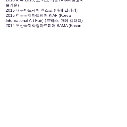
2016 KIAF2016, 코엑스, 서울 (AYA아트코어
브라운)
2015 대구아트페어 엑스코 (마레 갤러리)
2015 한국국제아트페어 KIAF (Korea
International Art Fair) (코엑스, 마레 갤러리)
2014 부산국제화랑아트페어 BAMA (Busan
International Art Show)
2014 경남국제아트페어 GIAF (Gyeongnam
International Art Fair)
2013~2014 서울오픈아트페어 SOAF (Seoul
Open Art Fair) (코엑스)
2012 광주아트페어 아트:광주 (Art:Gwangju)
(김대중컨벤션센터)
​​Call us
02.6489.8608
010.2493.8608
Artverse KAF
서울특별시 서초구 서초중앙로
68 화선빌딩, 2층
11:00 - 19:00 (토요일 휴관)