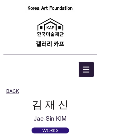
BACK
김 재 신
Jae-Sin KIM
WORKS