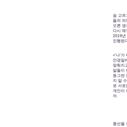
숨 고르
들의 의
오른 생
다시 채
2019
진행된다
<‘나’가
안경알에
맞춰지고
알들이 
동그란 
지 알 
로 서로
개인이 
까.
풍선을 