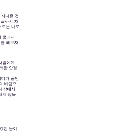
며 지나온 것
리끝까지 차
새로운 나로
리 쿱에서
기를 해보자.
 사람에게
그러한 안경
어디가 끝인
음과 바람으
 세상에서
되지 않을
 갔던 놀이