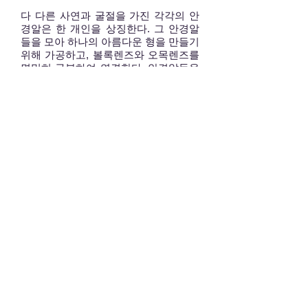
​다 다른 사연과 굴절을 가진 각각의 안
경알은 한 개인을 상징한다. 그 안경알
들을 모아 하나의 아름다운 형을 만들기
위해 가공하고, 볼록렌즈와 오목렌즈를
면밀히 구분하여 연결한다. 안경알들을
연결하기 위한 부품 역시 작가의 수공정
에 의한 작품이다. 미세히 다른 안경알
들을 연결하는 작가의 엄청난 노고는 방
안을 가득 채우는 숭고한 아우라로 재탄
생되고 하나의 아름다움으로 통일된다.
그 통일된 아름다움은 개인을 소외시키
는 집단이 아닌, 개인의 존재들이 모여
하나의 완성을 이루게 된다.
​조명이 켜지는 순간 안경알들은 각각의
크기와 자태를 지니는 찬란한 빛이 되어
'나 지금 여기'에 존재함을 알린다. 집단
을 위한 개인의 희생이 아닌, 모두의 개
성을 품은 소통의 합일은 세상을 향한
작가의 따뜻하고 숭고한 바람을 느끼게
해준다.