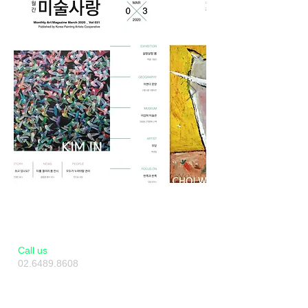
​​Call us
02.6489.8608
010.2493.8608
Artverse KAF