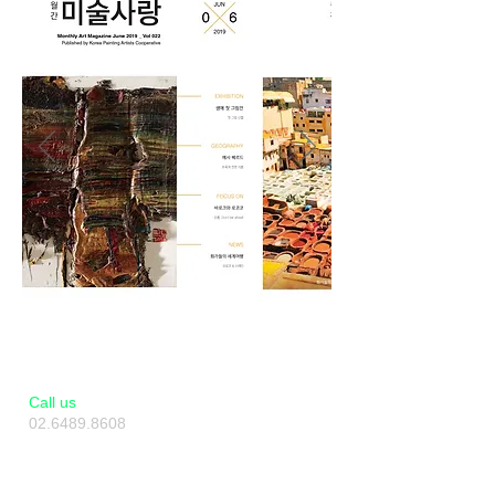
​​Call us
02.6489.8608
010.2493.8608
Artverse KAF