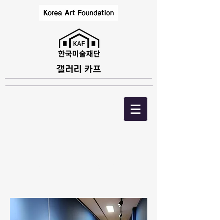
43. 왜관초등학교