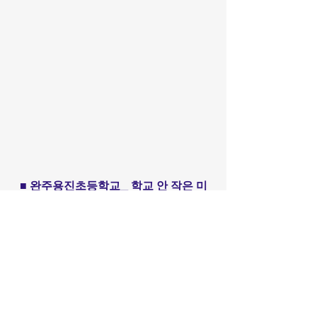
■ 완주용진초등학교_ 학교 안 작은 미
술관
​​Call us
02.6489.8608
010.2493.8608
Artverse KAF