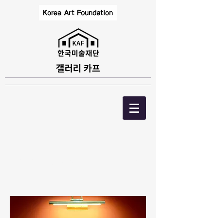
43. 왜관초등학교