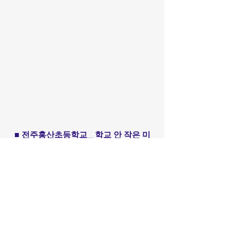
■ 전주홍산초등학교_ 학교 안 작은 미
술관
​​Call us
02.6489.8608
010.2493.8608
Artverse KAF