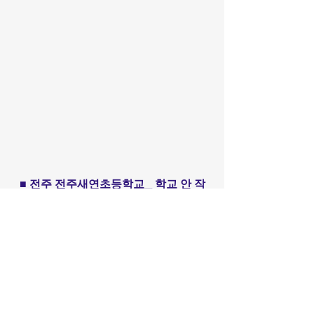
■ 전주 전주새연초등학교_ 학교 안 작
은 미술관
​​Call us
02.6489.8608
010.2493.8608
Artverse KAF