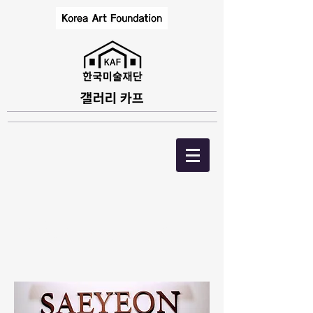
43. 왜관초등학교