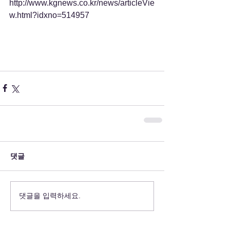
http://www.kgnews.co.kr/news/articleVie
w.html?idxno=514957
댓글
댓글을 입력하세요.